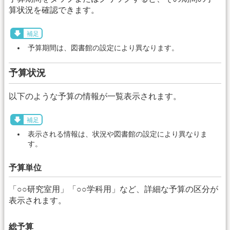
算状況を確認できます。
補足
予算期間は、図書館の設定により異なります。
予算状況
以下のような予算の情報が一覧表示されます。
補足
表示される情報は、状況や図書館の設定により異なりま
す。
予算単位
「○○研究室用」「○○学科用」など、詳細な予算の区分が
表示されます。
総予算